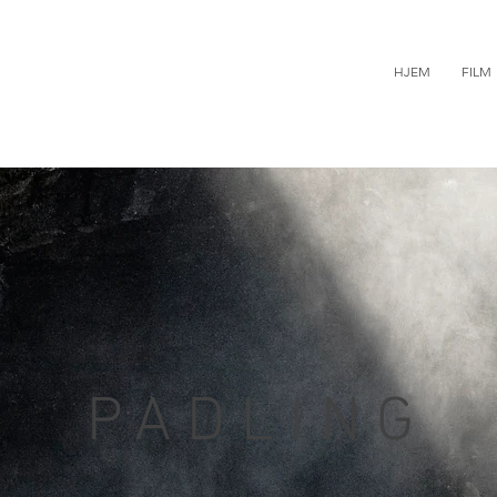
HJEM
FILM
PADLING